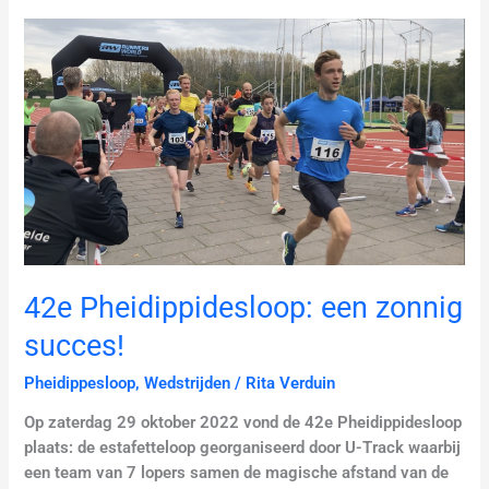
42e
Pheidippidesloop:
een
zonnig
succes!
42e Pheidippidesloop: een zonnig
succes!
Pheidippesloop
,
Wedstrijden
/
Rita Verduin
Op zaterdag 29 oktober 2022 vond de 42e Pheidippidesloop
plaats: de estafetteloop georganiseerd door U-Track waarbij
een team van 7 lopers samen de magische afstand van de