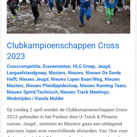
Clubkampioenschappen Cross
2023
Crosscompetitie
,
Evenementen
,
HLG Groep
,
Jeugd
,
Langeafstandgroep
,
Masters
,
Nieuws
,
Nieuws De Derde
Helft
,
Nieuws Jeugd
,
Nieuws Lopen Baan/Weg
,
Nieuws
Masters
,
Nieuws Pheidippidesloop
,
Nieuws Running Team
,
Nieuws Sprint/Technisch
,
Nieuws Track Meetings
,
Wedstrijden
/
Karola Mulder
Op zondag 2 april worden de Clubkampioenschappen Cross
2023 gehouden in het Panbos door U-Track & Phoenix
samen. Jeugd , senioren en Masters gaan een uitdagend
parcours lopen over verschillende afstanden. Van 1km voor