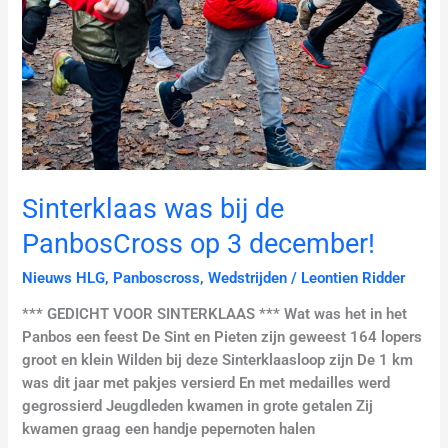
Sinterklaas was bij de
PanbosCross op 3 december!
Nieuws HLG
,
Panboscross
,
Wedstrijden
/
Leontien Ridder
*** GEDICHT VOOR SINTERKLAAS *** Wat was het in het
Panbos een feest De Sint en Pieten zijn geweest 164 lopers
groot en klein Wilden bij deze Sinterklaasloop zijn De 1 km
was dit jaar met pakjes versierd En met medailles werd
gegrossierd Jeugdleden kwamen in grote getalen Zij
kwamen graag een handje pepernoten halen