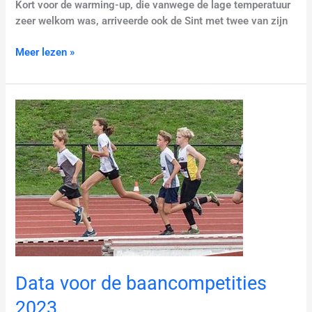
Kort voor de warming-up, die vanwege de lage temperatuur
zeer welkom was, arriveerde ook de Sint met twee van zijn
Meer lezen »
Data
voor
de
baancompetities
2023
Data voor de baancompetities
2023