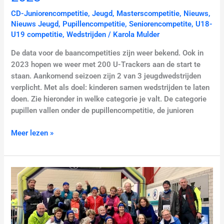
CD-Juniorencompetitie
,
Jeugd
,
Masterscompetitie
,
Nieuws
,
Nieuws Jeugd
,
Pupillencompetitie
,
Seniorencompetite
,
U18-
U19 competitie
,
Wedstrijden
/
Karola Mulder
De data voor de baancompetities zijn weer bekend. Ook in
2023 hopen we weer met 200 U-Trackers aan de start te
staan. Aankomend seizoen zijn 2 van 3 jeugdwedstrijden
verplicht. Met als doel: kinderen samen wedstrijden te laten
doen. Zie hieronder in welke categorie je valt. De categorie
pupillen vallen onder de pupillencompetitie, de junioren
Meer lezen »
36
HLG’ers
lopen
in
Monster