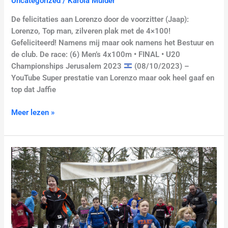
Uncategorized
/
Karola Mulder
De felicitaties aan Lorenzo door de voorzitter (Jaap):
Lorenzo, Top man, zilveren plak met de 4×100!
Gefeliciteerd! Namens mij maar ook namens het Bestuur en
de club. De race: (6) Men’s 4x100m • FINAL • U20
Championships Jerusalem 2023
(08/10/2023) –
YouTube Super prestatie van Lorenzo maar ook heel gaaf en
top dat Jaffie
Meer lezen »
Clubkampioenschappen
Cross
2023