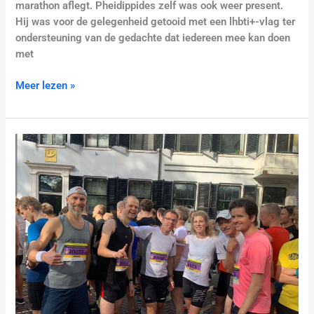
marathon aflegt. Pheidippides zelf was ook weer present.
Hij was voor de gelegenheid getooid met een lhbti+-vlag ter
ondersteuning van de gedachte dat iedereen mee kan doen
met
Meer lezen »
De
Maliebaanloop,
een
zalige
zondagmiddagloop