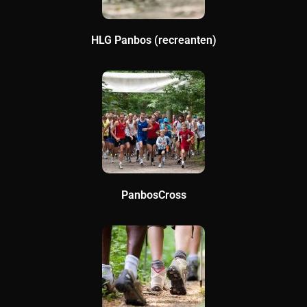
HLG Panbos (recreanten)
PanbosCross