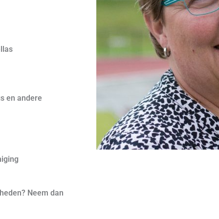
llas
gs en andere
niging
aamheden? Neem dan