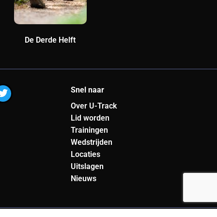
De Derde Helft
T
Snel naar
w
Over U-Track
i
t
Lid worden
t
Trainingen
e
Wedstrijden
r
Locaties
Uitslagen
Nieuws