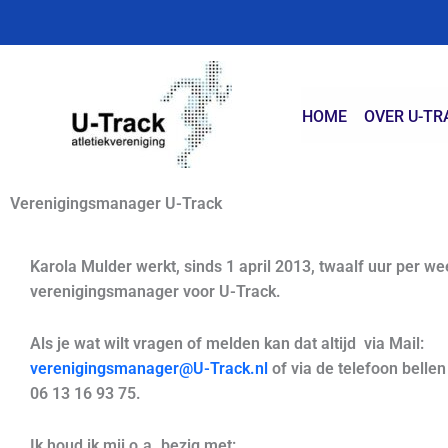
Ga
naar
de
inhoud
HOME
OVER U-TR
Verenigingsmanager U-Track
Karola Mulder werkt, sinds 1 april 2013, twaalf uur per we
verenigingsmanager voor U-Track.
Als je wat wilt vragen of melden kan dat altijd
via
Mail:
verenigingsmanager@U-Track.nl
of via de telefoon belle
06 13 16 93 75.
Ik houd ik mij o.a. bezig met: