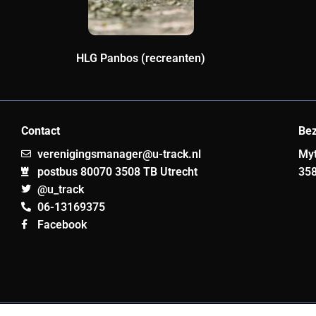
HLG Panbos (recreanten)
Contact
Be
verenigingsmanager@u-track.nl
Myt
postbus 80070 3508 TB Utrecht
358
@u_track
06-13169375
Facebook