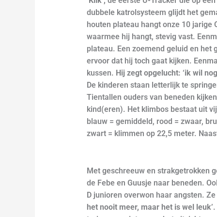
‘
Klik’,
de eerste U-Tracker die op ee
dubbele katrolsysteem glijdt het gema
houten plateau hangt onze 10 jarige O
waarmee hij hangt, stevig vast. Eenm
plateau. Een zoemend geluid en het ge
ervoor dat hij toch gaat kijken. Eenm
kussen.
Hij zegt opgelucht: ‘ik wil no
De kinderen staan letterlijk te spring
Tientallen ouders van beneden kijke
kind(eren). Het klimbos bestaat uit vi
blauw = gemiddeld, rood = zwaar, bru
zwart = klimmen op 22,5 meter. Naas
Met geschreeuw en strakgetrokken g
de Febe en Guusje naar beneden. Ook
D junioren overwon haar angsten. Ze
het nooit meer, maar het is wel leuk’
.