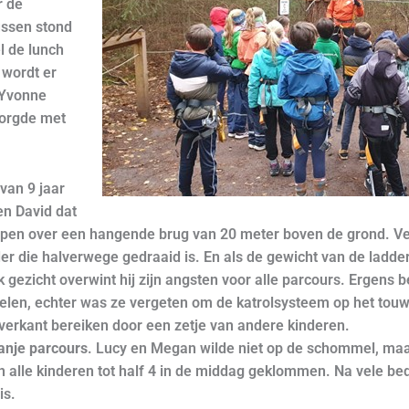
r de
ssen stond
l de lunch
 wordt er
 Yvonne
zorgde met
van 9 jaar
en David dat
lopen over een hangende brug van 20 meter boven de grond. V
der die halverwege gedraaid is. En als de gewicht van de ladde
 gezicht overwint hij zijn angsten voor alle parcours. Ergens 
kelen, echter was ze vergeten om de katrolsysteem op het tou
verkant bereiken door een zetje van andere kinderen.
ranje parcours
. Lucy en Megan wilde niet op de schommel, maar
en alle kinderen tot half 4 in de middag geklommen. Na vele b
is.