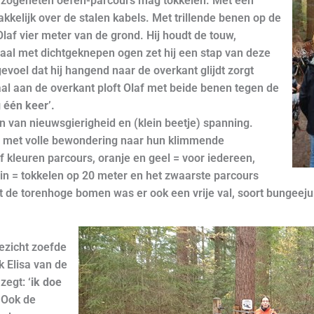
n zogeheten oefen-parcours mag tokkelen. Met een
kkelijk over de stalen kabels. Met trillende benen op de
laf vier meter van de grond. Hij houdt de touw,
aal met dichtgeknepen ogen zet hij een stap van deze
voel dat hij hangend naar de overkant glijdt zorgt
aal aan de overkant ploft Olaf met beide benen tegen de
g één keer’.
en van nieuwsgierigheid en (klein beetje) spanning.
n met volle bewondering naar hun klimmende
jf kleuren parcours, oranje en geel = voor iedereen,
in = tokkelen op 20 meter en het zwaarste parcours
t de torenhoge bomen was er ook een vrije val, soort bungeej
ezicht zoefde
 Elisa van de
 zegt:
‘ik doe
 Ook de