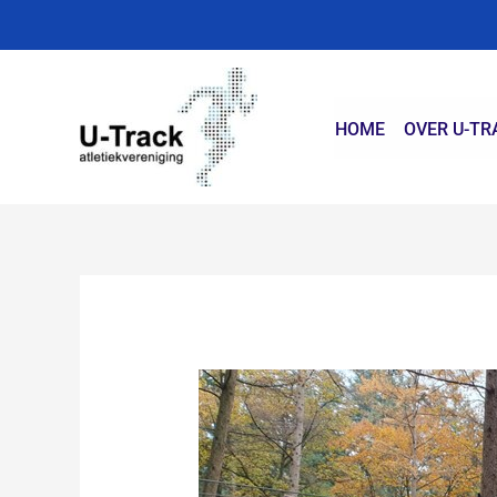
Ga
naar
de
inhoud
HOME
OVER U-TR