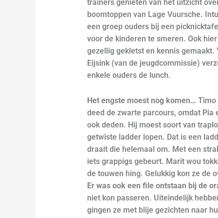
trainers genieten van het uitzicht ove
boomtoppen van Lage Vuursche. Intu
een groep ouders bij een picknicktafe
voor de kinderen te smeren. Ook hier
gezellig gekletst en kennis gemaakt.
Eijsink (van de jeugdcommissie) ver
enkele ouders de lunch.
Het engste moest nog komen…
Timo 
deed de zwarte parcours, omdat Pia 
ook deden. Hij moest soort van trap
getwiste ladder lopen. Dat is een lad
draait die helemaal om. Met een strak
iets grappigs gebeurt. Marit wou tok
de touwen hing. Gelukkig kon ze de o
Er was ook een file ontstaan bij de o
niet kon passeren. Uiteindelijk hebb
gingen ze met blije gezichten naar hu