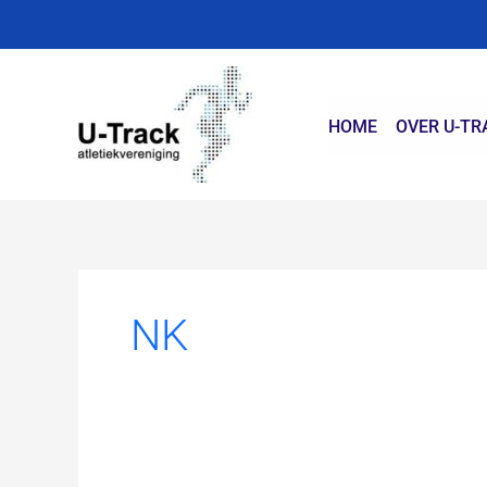
Ga
naar
de
inhoud
HOME
OVER U-TR
NK