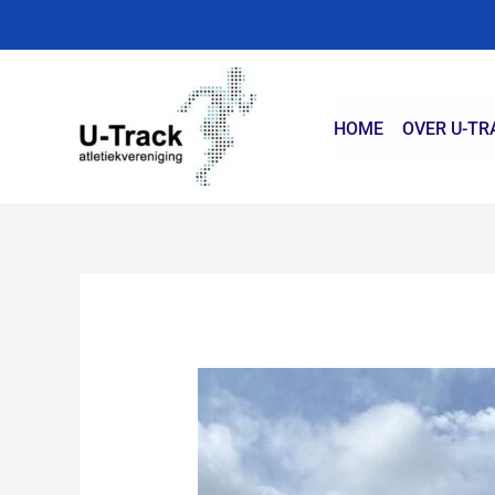
Ga
naar
de
inhoud
HOME
OVER U-TR