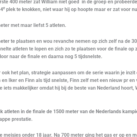
rste 400 meter zat William niet goed in de groep en probeerd
e
 4
plek te knokken, niet waar hij op hoopte maar er zat voor nu
ter met maar liefst 5 atleten.
eter
te plaatsen en wou revanche nemen op zich zelf na de 3
dsnelte atleten te lopen en zich zo te plaatsen voor de finale op
door naar de finale en daarna nog 5 tijdsnelste.
r ook het plan, strategie aanpassen om de serie waarin je inzit
 en Iker en Finn als tijd snelste, Finn zelf met een nieuw pr en
 iets makkelijker omdat hij bij de beste van Nederland hoort, W
ck atleten in de finale de 1500 meter van de Nederlands kam
nappe prestatie.
 de meisjes onder 18 jaar. Na 700 meter ging het gas er op en 