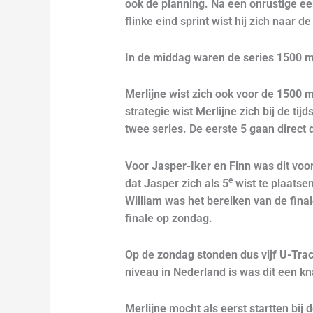
ook de planning. Na een onrustige ee
flinke eind sprint wist hij zich naar de
In de middag waren de series 1500 me
Merlijne
wist zich ook voor de
1500 m
strategie wist Merlijne zich bij de tij
twee series. De eerste 5 gaan direct 
Voor
Jasper-Iker en Finn
was dit voo
e
dat Jasper zich als 5
wist te plaatsen
William
was het bereiken van de finale
finale op zondag.
Op de
zondag stonden dus vijf U-Tra
niveau in Nederland is was dit een k
Merlijne
mocht als eerst startten bij