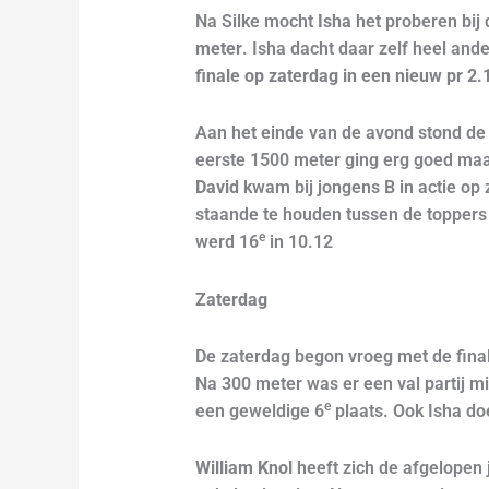
Na Silke mocht
Isha
het proberen bij
meter
. Isha dacht daar zelf heel and
finale op zaterdag in een nieuw pr 2.
Aan het einde van de avond stond de
eerste 1500 meter ging erg goed maa
David
kwam bij jongens B in actie op 
staande te houden tussen de toppers
e
werd 16
in 10.12
Zaterdag
De zaterdag begon vroeg met de fina
Na 300 meter was er een val partij mi
e
een geweldige 6
plaats. Ook Isha doe
William Knol
heeft zich de afgelopen