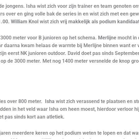
 de jongens. Isha wist zich voor zijn trainer en team genoten 
ers over en ging volle bak de series in en wist zich met een gew
1.00. William Knol
wist zich
vrij makkelijk als podium kandidaa
 3000 meter voor B junioren op het schema.
Merlijne
mocht in 
r daarna kwam helaas de warmte bij Merlijne binnen want er v
zijn eerst NK junioren outdoor. David doet pas sinds September
 op de 3000 meter. Met nog 1400 meter versnelde de knop gr
les over 800 meter.
Isha
wist zich verassend te plaatsen en st
dden in het veld waar Isha om heen moest, hierdoor verloor hi
t pas sinds kort aan atletiek.
 jaren meerdere keren op het podium weten te lopen en dat wa