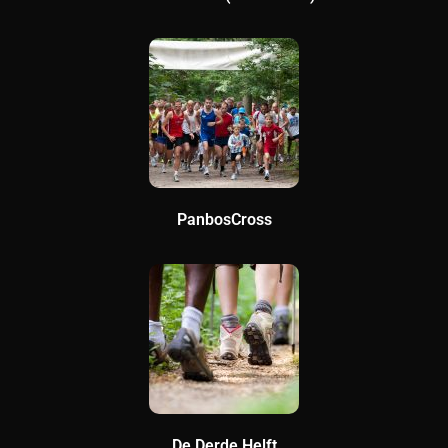
PanbosCross
De Derde Helft